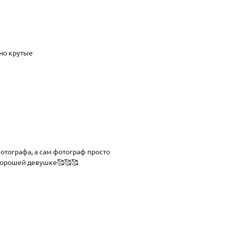
но крутые
отографа, а сам фотограф просто
 хорошей девушке🥰🥰🥰