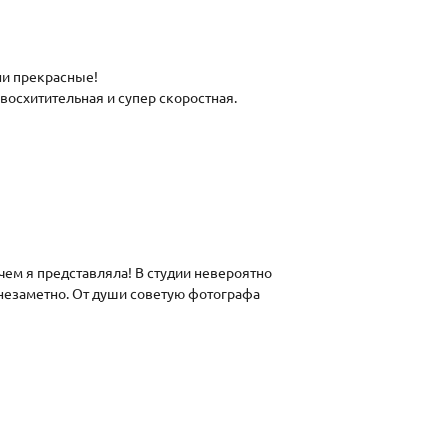
ни прекрасные!
 восхитительная и супер скоростная.
ем я представляла! В студии невероятно
незаметно. От души советую фотографа